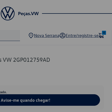
0
Nova Serrana
Entre/registre-se
ões VW 2GP012759AD
tado.
Avise-me quando chegar!