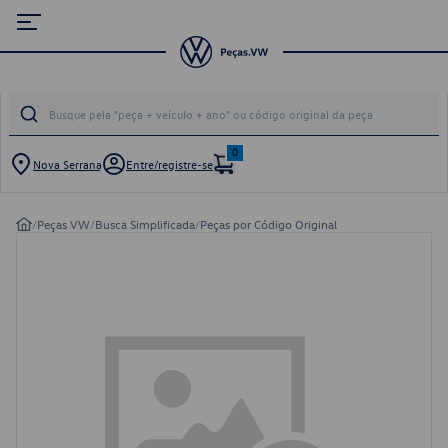
0
Nova Serrana
Entre/registre-se
/
Peças VW
/
Busca Simplificada
/
Peças por Código Original