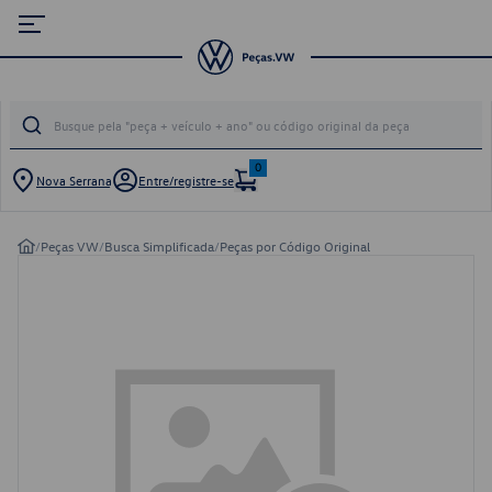
0
Nova Serrana
Entre/registre-se
/
Peças VW
/
Busca Simplificada
/
Peças por Código Original