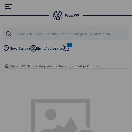
0
Nova Serrana
Entre/registre-se
/
Peças VW
/
Busca Simplificada
/
Peças por Código Original