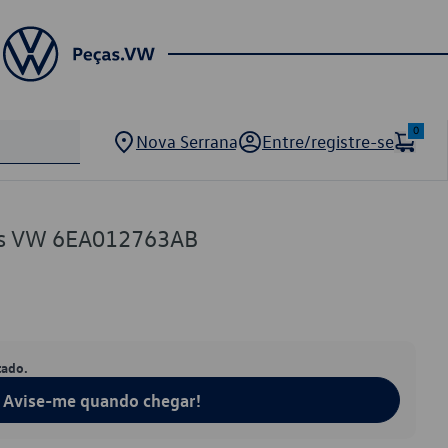
0
Nova Serrana
Entre/registre-se
es VW 6EA012763AB
tado.
Avise-me quando chegar!