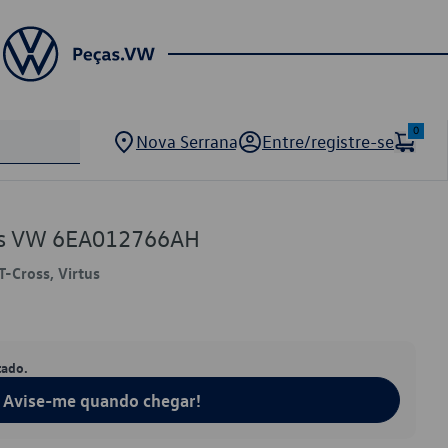
0
Nova Serrana
Entre/registre-se
es VW 6EA012766AH
T-Cross, Virtus
tado.
Avise-me quando chegar!