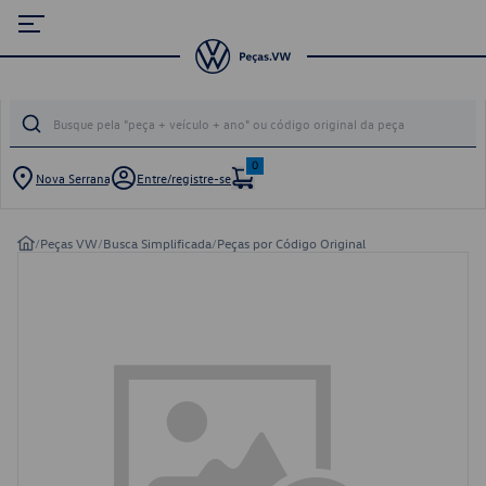
0
Nova Serrana
Entre/registre-se
/
Peças VW
/
Busca Simplificada
/
Peças por Código Original