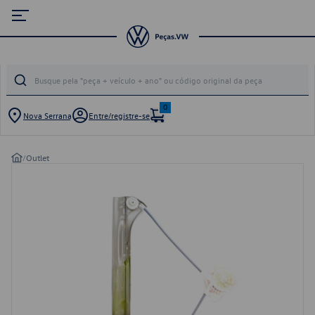
0
Nova Serrana
Entre/registre-se
/
Outlet