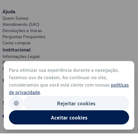
Ajuda
Quem Somos
Atendimento (SAC)
Devoluções e trocas
Perguntas Frequentes
Como comprar
Institucional
Informações Legais
Política de Privacidade
Política de Cookies
Para otimizar sua experiência durante a navegação,
fazemos uso de cookies. Ao continuar no site,
Formas de Pagamento
consideramos que você está ciente com nossas
políticas
de privacidade
.
Segurança
Rejeitar cookies
Aceitar cookies