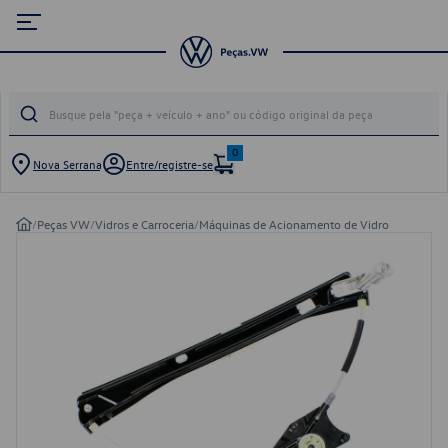
0
Nova Serrana
Entre/registre-se
/
Peças VW
/
Vidros e Carroceria
/
Máquinas de Acionamento de Vidro