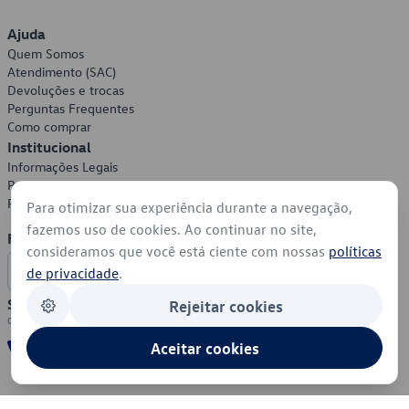
Ajuda
Quem Somos
Atendimento (SAC)
Devoluções e trocas
Perguntas Frequentes
Como comprar
Institucional
Informações Legais
Política de Privacidade
Política de Cookies
Para otimizar sua experiência durante a navegação,
fazemos uso de cookies. Ao continuar no site,
Formas de Pagamento
consideramos que você está ciente com nossas
políticas
de privacidade
.
Segurança
Rejeitar cookies
Aceitar cookies