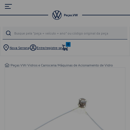
0
Nova Serrana
Entre/registre-se
/
Peças VW
/
Vidros e Carroceria
/
Máquinas de Acionamento de Vidro