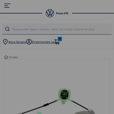
0
Nova Serrana
Entre/registre-se
/
Outlet