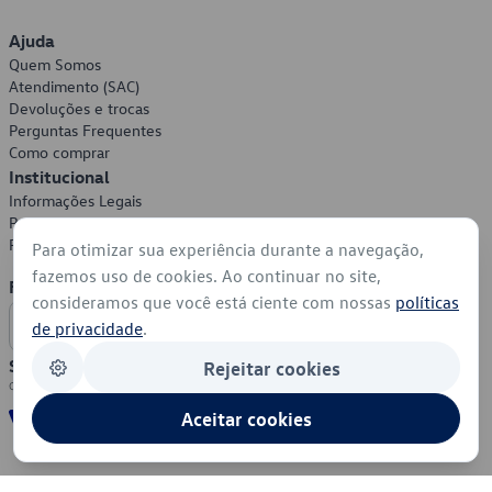
Ajuda
Quem Somos
Atendimento (SAC)
Devoluções e trocas
Perguntas Frequentes
Como comprar
Institucional
Informações Legais
Política de Privacidade
Política de Cookies
Para otimizar sua experiência durante a navegação,
fazemos uso de cookies. Ao continuar no site,
Formas de Pagamento
consideramos que você está ciente com nossas
políticas
de privacidade
.
Segurança
Rejeitar cookies
Aceitar cookies