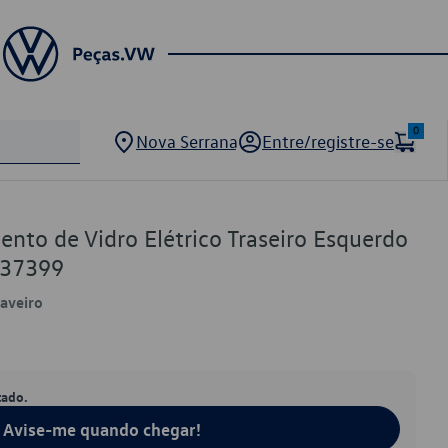
0
Nova Serrana
Entre/registre-se
nto de Vidro Elétrico Traseiro Esquerdo
837399
Saveiro
tado.
Avise-me quando chegar!