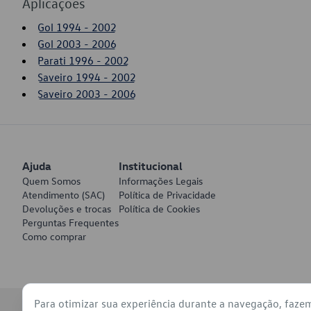
Aplicações
Gol 1994 - 2002
Gol 2003 - 2006
Parati 1996 - 2002
Saveiro 1994 - 2002
Saveiro 2003 - 2006
Ajuda
Institucional
Quem Somos
Informações Legais
Atendimento (SAC)
Política de Privacidade
Devoluções e trocas
Política de Cookies
Perguntas Frequentes
Como comprar
Para otimizar sua experiência durante a navegação, faze