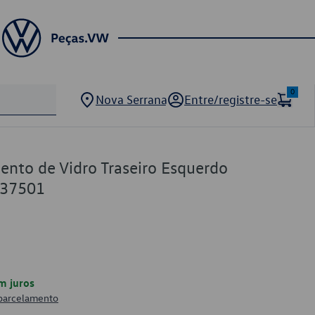
0
Nova Serrana
Entre/registre-se
nto de Vidro Traseiro Esquerdo
837501
m juros
 parcelamento