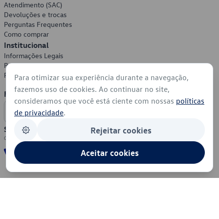
Atendimento (SAC)
Devoluções e trocas
Perguntas Frequentes
Como comprar
Institucional
Informações Legais
Política de Privacidade
Política de Cookies
Para otimizar sua experiência durante a navegação,
fazemos uso de cookies. Ao continuar no site,
Formas de Pagamento
consideramos que você está ciente com nossas
políticas
de privacidade
.
Segurança
Rejeitar cookies
Aceitar cookies
© 2026 - Volkswagen do Brasil - Todos os direitos reservados