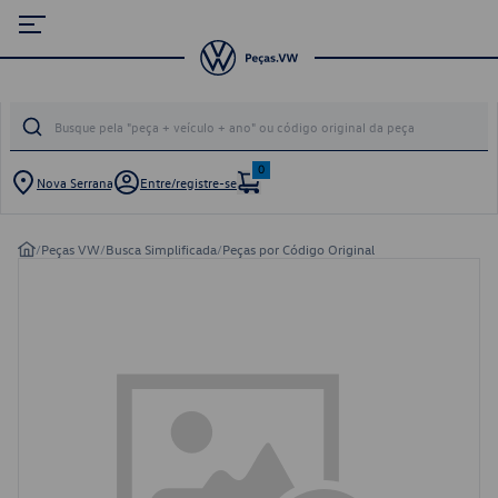
0
Nova Serrana
Entre/registre-se
/
Peças VW
/
Busca Simplificada
/
Peças por Código Original