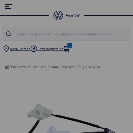
0
Nova Serrana
Entre/registre-se
/
Peças VW
/
Busca Simplificada
/
Peças por Código Original