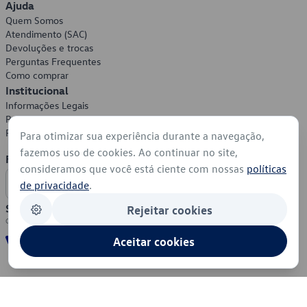
Ajuda
Quem Somos
Atendimento (SAC)
Devoluções e trocas
Perguntas Frequentes
Como comprar
Institucional
Informações Legais
Política de Privacidade
Política de Cookies
Para otimizar sua experiência durante a navegação,
fazemos uso de cookies. Ao continuar no site,
Formas de Pagamento
consideramos que você está ciente com nossas
políticas
de privacidade
.
Segurança
Rejeitar cookies
Aceitar cookies