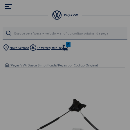
0
Nova Serrana
Entre/registre-se
/
Peças VW
/
Busca Simplificada
/
Peças por Código Original