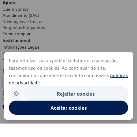
Ajuda
Quem Somos
Atendimento (SAC)
Devoluções e trocas
Perguntas Frequentes
Como comprar
Institucional
Informações Legais
Política de Privacidade
Política de Cookies
Para otimizar sua experiência durante a navegação,
fazemos uso de cookies. Ao continuar no site,
Formas de Pagamento
consideramos que você está ciente com nossas
políticas
de privacidade
.
Segurança
Rejeitar cookies
Aceitar cookies