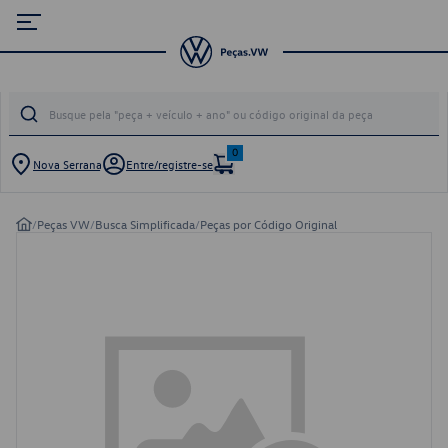
0
Nova Serrana
Entre/registre-se
/
Peças VW
/
Busca Simplificada
/
Peças por Código Original