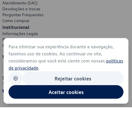
Atendimento (SAC)
Devoluções e trocas
Perguntas Frequentes
Como comprar
Institucional
Informações Legais
Política de Privacidade
Política de Cookies
Para otimizar sua experiência durante a navegação,
fazemos uso de cookies. Ao continuar no site,
Formas de Pagamento
consideramos que você está ciente com nossas
políticas
de privacidade
.
Segurança
Rejeitar cookies
Aceitar cookies
© 2026 - Volkswagen do Brasil - Todos os direitos reservados