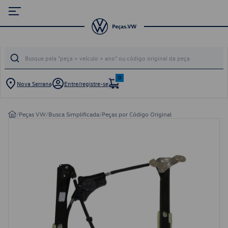
0
Nova Serrana
Entre/registre-se
/
Peças VW
/
Busca Simplificada
/
Peças por Código Original