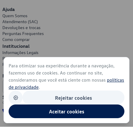
Ajuda
Quem Somos
Atendimento (SAC)
Devoluções e trocas
Perguntas Frequentes
Como comprar
Institucional
Informações Legais
Política de Privacidade
Política de Cookies
Para otimizar sua experiência durante a navegação,
fazemos uso de cookies. Ao continuar no site,
Formas de Pagamento
consideramos que você está ciente com nossas
políticas
de privacidade
.
Segurança
Rejeitar cookies
Aceitar cookies