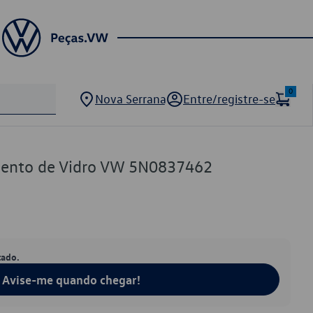
0
Nova Serrana
Entre/registre-se
ento de Vidro VW 5N0837462
tado.
Avise-me quando chegar!