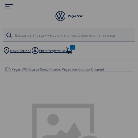
0
Nova Serrana
Entre/registre-se
/
Peças VW
/
Busca Simplificada
/
Peças por Código Original