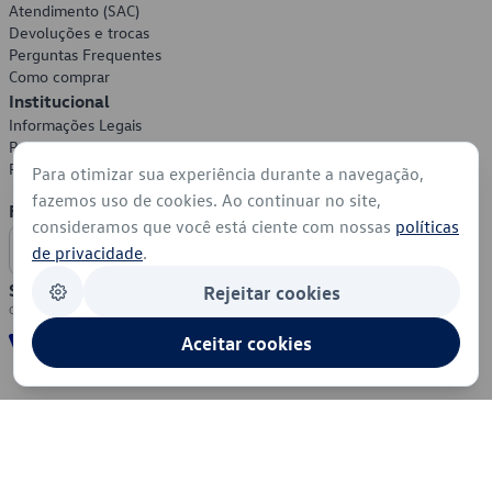
Atendimento (SAC)
Devoluções e trocas
Perguntas Frequentes
Como comprar
Institucional
Informações Legais
Política de Privacidade
Política de Cookies
Para otimizar sua experiência durante a navegação,
fazemos uso de cookies. Ao continuar no site,
Formas de Pagamento
consideramos que você está ciente com nossas
políticas
de privacidade
.
Segurança
Rejeitar cookies
Aceitar cookies
© 2026 - Volkswagen do Brasil - Todos os direitos reservados