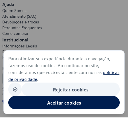
Ajuda
Quem Somos
Atendimento (SAC)
Devoluções e trocas
Perguntas Frequentes
Como comprar
Institucional
Informações Legais
Política de Privacidade
Política de Cookies
Para otimizar sua experiência durante a navegação,
fazemos uso de cookies. Ao continuar no site,
Formas de Pagamento
consideramos que você está ciente com nossas
políticas
de privacidade
.
Segurança
Rejeitar cookies
Aceitar cookies