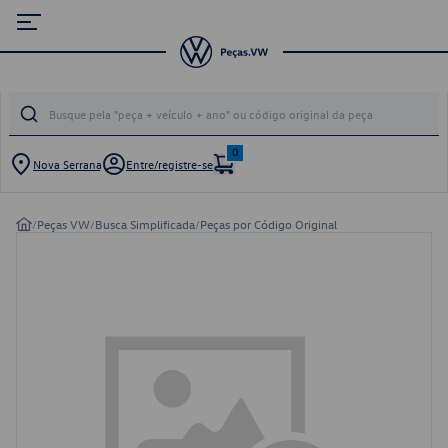
0
Nova Serrana
Entre/registre-se
/
Peças VW
/
Busca Simplificada
/
Peças por Código Original