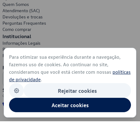
Quem Somos
Atendimento (SAC)
Devoluções e trocas
Perguntas Frequentes
Como comprar
Institucional
Informações Legais
Política de Privacidade
Política de Cookies
Para otimizar sua experiência durante a navegação,
fazemos uso de cookies. Ao continuar no site,
Formas de Pagamento
consideramos que você está ciente com nossas
políticas
de privacidade
.
Segurança
Rejeitar cookies
Aceitar cookies
© 2026 - Volkswagen do Brasil - Todos os direitos reservados