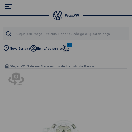
0
Nova Serrana
Entre/registre-se
/
Peças VW
/
Interior
/
Mecanismos de Encosto de Banco