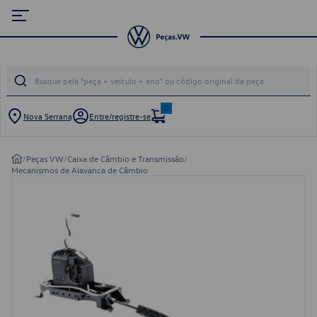
0
Nova Serrana
Entre/registre-se
/
Peças VW
/
Caixa de Câmbio e Transmissão
/
Mecanismos de Alavanca de Câmbio