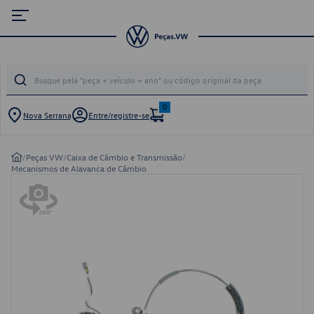
0
Nova Serrana
Entre/registre-se
/
Peças VW
/
Caixa de Câmbio e Transmissão
/
Mecanismos de Alavanca de Câmbio