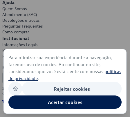
Ajuda
Quem Somos
Atendimento (SAC)
Devoluções e trocas
Perguntas Frequentes
Como comprar
Institucional
Informações Legais
Política de Privacidade
Política de Cookies
Para otimizar sua experiência durante a navegação,
fazemos uso de cookies. Ao continuar no site,
Formas de Pagamento
consideramos que você está ciente com nossas
políticas
de privacidade
.
Segurança
Rejeitar cookies
Aceitar cookies