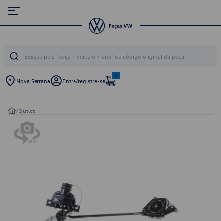
0
Nova Serrana
Entre/registre-se
/
Outlet