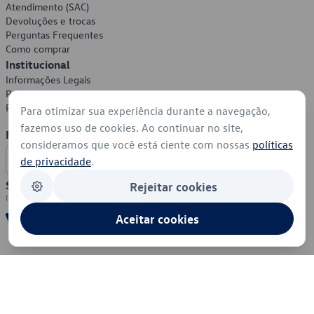
Atendimento (SAC)
Devoluções e trocas
Perguntas Frequentes
Como comprar
Institucional
Informações Legais
Política de Privacidade
Política de Cookies
Para otimizar sua experiência durante a navegação,
fazemos uso de cookies. Ao continuar no site,
Formas de Pagamento
consideramos que você está ciente com nossas
políticas
de privacidade
.
Segurança
Rejeitar cookies
Aceitar cookies
© 2026 - Volkswagen do Brasil - Todos os direitos reservados