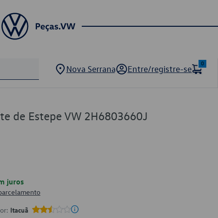
0
Nova Serrana
Entre/registre-se
te de Estepe VW 2H6803660J
m juros
 parcelamento
por:
Itacuã