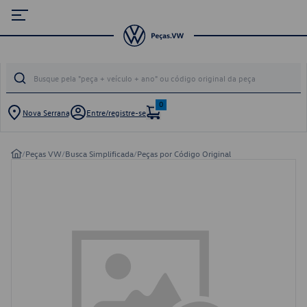
0
Nova Serrana
Entre/registre-se
/
Peças VW
/
Busca Simplificada
/
Peças por Código Original