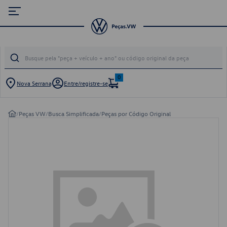
0
Nova Serrana
Entre/registre-se
/
Peças VW
/
Busca Simplificada
/
Peças por Código Original