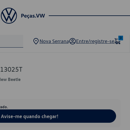
0
Nova Serrana
Entre/registre-se
713025T
 New Beetle
tado.
Avise-me quando chegar!