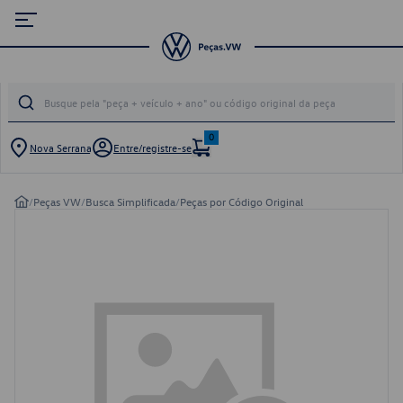
0
Nova Serrana
Entre/registre-se
/
Peças VW
/
Busca Simplificada
/
Peças por Código Original