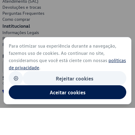
Atendimento (SAC)
Devoluções e trocas
Perguntas Frequentes
Como comprar
Institucional
Informações Legais
Política de Privacidade
Política de Cookies
Para otimizar sua experiência durante a navegação,
fazemos uso de cookies. Ao continuar no site,
Formas de Pagamento
consideramos que você está ciente com nossas
políticas
de privacidade
.
Segurança
Rejeitar cookies
Aceitar cookies
© 2026 - Volkswagen do Brasil - Todos os direitos reservados