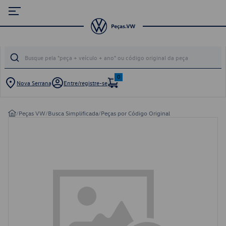
0
Nova Serrana
Entre/registre-se
/
Peças VW
/
Busca Simplificada
/
Peças por Código Original