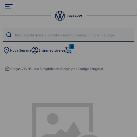
0
Nova Serrana
Entre/registre-se
/
Peças VW
/
Busca Simplificada
/
Peças por Código Original