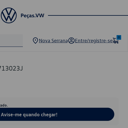
0
Nova Serrana
Entre/registre-se
713023J
tado.
Avise-me quando chegar!