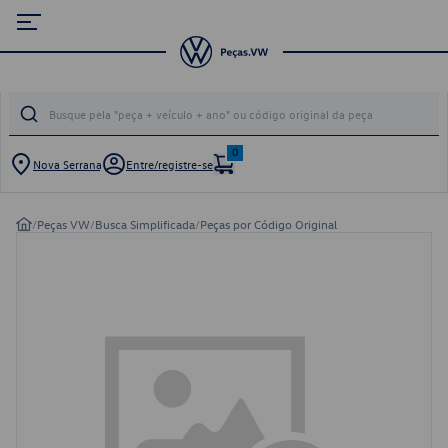
0
Nova Serrana
Entre/registre-se
/
Peças VW
/
Busca Simplificada
/
Peças por Código Original