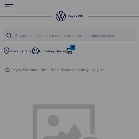
0
Nova Serrana
Entre/registre-se
/
Peças VW
/
Busca Simplificada
/
Peças por Código Original