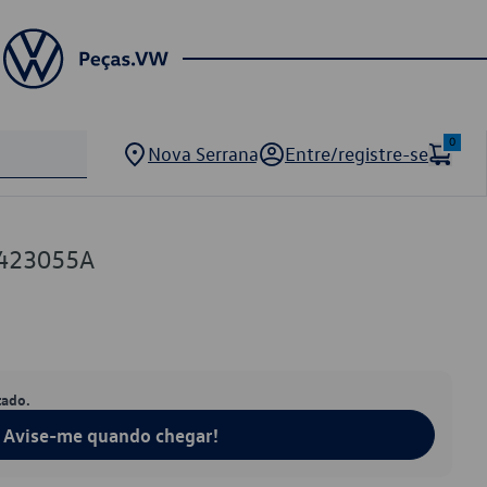
0
Nova Serrana
Entre/registre-se
423055A
tado.
Avise-me quando chegar!