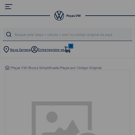
0
Nova Serrana
Entre/registre-se
/
Peças VW
/
Busca Simplificada
/
Peças por Código Original