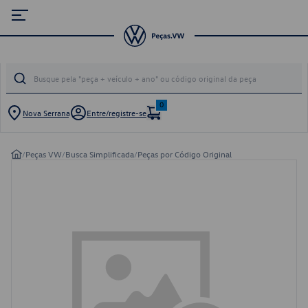
0
Nova Serrana
Entre/registre-se
/
Peças VW
/
Busca Simplificada
/
Peças por Código Original