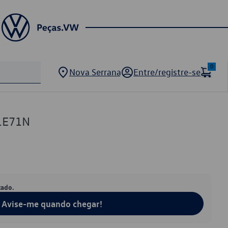
0
Nova Serrana
Entre/registre-se
1E71N
tado.
Avise-me quando chegar!