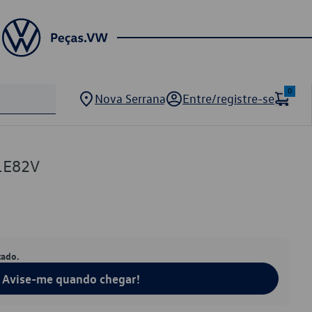
0
Nova Serrana
Entre/registre-se
1E82V
tado.
Avise-me quando chegar!