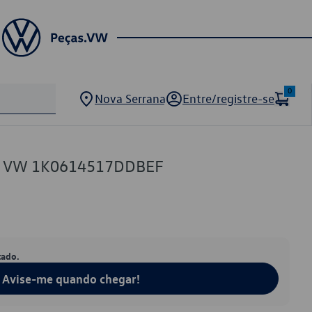
0
Nova Serrana
Entre/registre-se
BS VW 1K0614517DDBEF
tado.
Avise-me quando chegar!