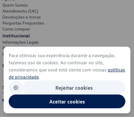
Quem Somos
Atendimento (SAC)
Devoluções e trocas
Perguntas Frequentes
Como comprar
Institucional
Informações Legais
Política de Privacidade
Política de Cookies
Para otimizar sua experiência durante a navegação,
fazemos uso de cookies. Ao continuar no site,
Formas de Pagamento
consideramos que você está ciente com nossas
políticas
de privacidade
.
Segurança
Rejeitar cookies
Aceitar cookies
© 2026 - Volkswagen do Brasil - Todos os direitos reservados