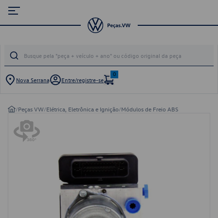
0
Nova Serrana
Entre/registre-se
/
Peças VW
/
Elétrica, Eletrônica e Ignição
/
Módulos de Freio ABS