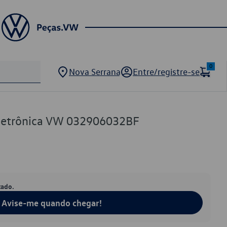
0
Nova Serrana
Entre/registre-se
Eletrônica VW 032906032BF
tado.
Avise-me quando chegar!