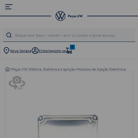
0
Nova Serrana
Entre/registre-se
/
Peças VW
/
Elétrica, Eletrônica e Ignição
/
Módulos de Injeção Eletrônica