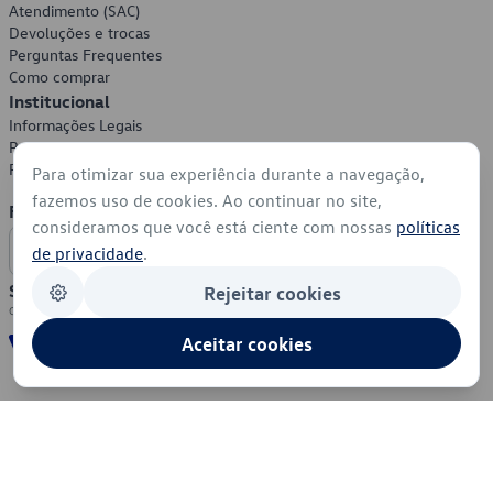
Atendimento (SAC)
Devoluções e trocas
Perguntas Frequentes
Como comprar
Institucional
Informações Legais
Política de Privacidade
Política de Cookies
Para otimizar sua experiência durante a navegação,
fazemos uso de cookies. Ao continuar no site,
Formas de Pagamento
consideramos que você está ciente com nossas
políticas
de privacidade
.
Segurança
Rejeitar cookies
Aceitar cookies
© 2026 - Volkswagen do Brasil - Todos os direitos reservados