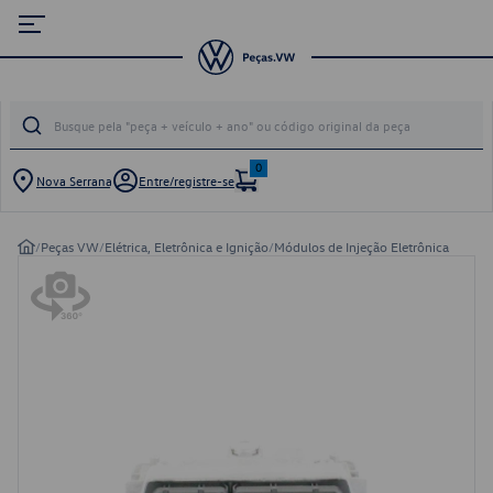
0
Nova Serrana
Entre/registre-se
/
Peças VW
/
Elétrica, Eletrônica e Ignição
/
Módulos de Injeção Eletrônica