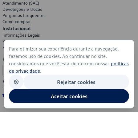
Atendimento (SAC)
Devoluções e trocas
Perguntas Frequentes
Como comprar
Institucional
Informações Legais
Política de Privacidade
Política de Cookies
Para otimizar sua experiência durante a navegação,
fazemos uso de cookies. Ao continuar no site,
Formas de Pagamento
consideramos que você está ciente com nossas
políticas
de privacidade
.
Segurança
Rejeitar cookies
Aceitar cookies
© 2026 - Volkswagen do Brasil - Todos os direitos reservados