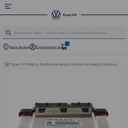
0
Nova Serrana
Entre/registre-se
/
Peças VW
/
Elétrica, Eletrônica e Ignição
/
Módulos de Injeção Eletrônica