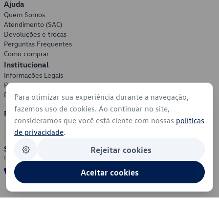
Ajuda
Quem Somos
Atendimento (SAC)
Devoluções e trocas
Perguntas Frequentes
Como comprar
Institucional
Informações Legais
Política de Privacidade
Política de Cookies
Para otimizar sua experiência durante a navegação,
fazemos uso de cookies. Ao continuar no site,
Formas de Pagamento
consideramos que você está ciente com nossas
políticas
de privacidade
.
Segurança
Rejeitar cookies
Aceitar cookies