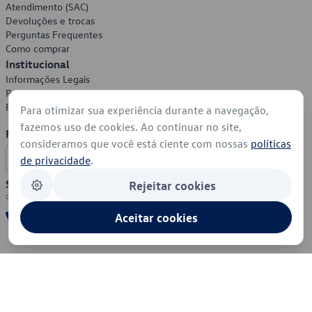
Atendimento (SAC)
Devoluções e trocas
Perguntas Frequentes
Como comprar
Institucional
Informações Legais
Política de Privacidade
Política de Cookies
Para otimizar sua experiência durante a navegação,
fazemos uso de cookies. Ao continuar no site,
Formas de Pagamento
consideramos que você está ciente com nossas
políticas
de privacidade
.
Segurança
Rejeitar cookies
Aceitar cookies
© 2026 - Volkswagen do Brasil - Todos os direitos reservados