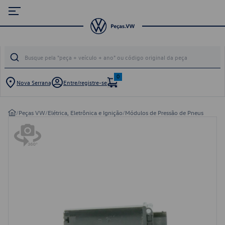
0
Nova Serrana
Entre/registre-se
/
Peças VW
/
Elétrica, Eletrônica e Ignição
/
Módulos de Pressão de Pneus