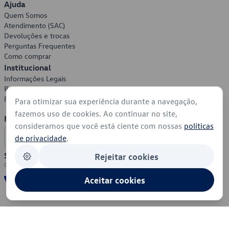
Ajuda
Quem Somos
Atendimento (SAC)
Devoluções e trocas
Perguntas Frequentes
Como comprar
Institucional
Informações Legais
Política de Privacidade
Política de Cookies
Para otimizar sua experiência durante a navegação,
fazemos uso de cookies. Ao continuar no site,
Formas de Pagamento
consideramos que você está ciente com nossas
políticas
de privacidade
.
Segurança
Rejeitar cookies
Aceitar cookies