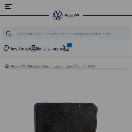
0
Nova Serrana
Entre/registre-se
/
Peças VW
/
Elétrica, Eletrônica e Ignição
/
Módulos BCM