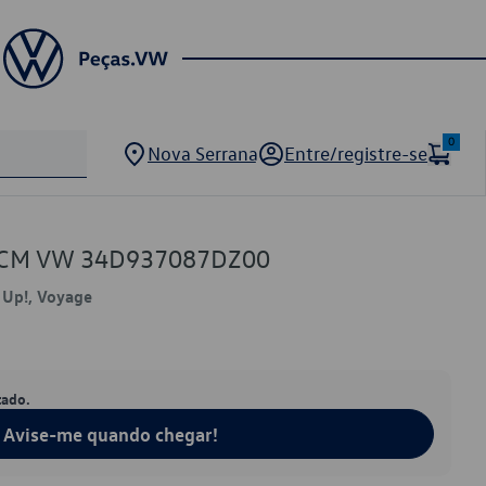
0
Nova Serrana
Entre/registre-se
 BCM VW 34D937087DZ00
, Up!, Voyage
tado.
Avise-me quando chegar!