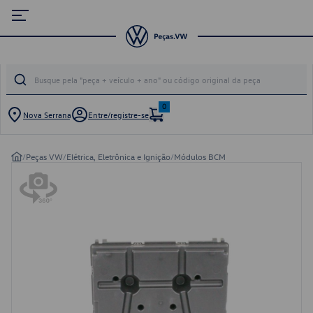
0
Nova Serrana
Entre/registre-se
/
Peças VW
/
Elétrica, Eletrônica e Ignição
/
Módulos BCM