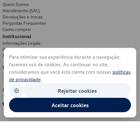
Quem Somos
Atendimento (SAC)
Devoluções e trocas
Perguntas Frequentes
Como comprar
Institucional
Informações Legais
Política de Privacidade
Política de Cookies
Para otimizar sua experiência durante a navegação,
fazemos uso de cookies. Ao continuar no site,
Formas de Pagamento
consideramos que você está ciente com nossas
políticas
de privacidade
.
Segurança
Rejeitar cookies
Aceitar cookies
© 2026 - Volkswagen do Brasil - Todos os direitos reservados